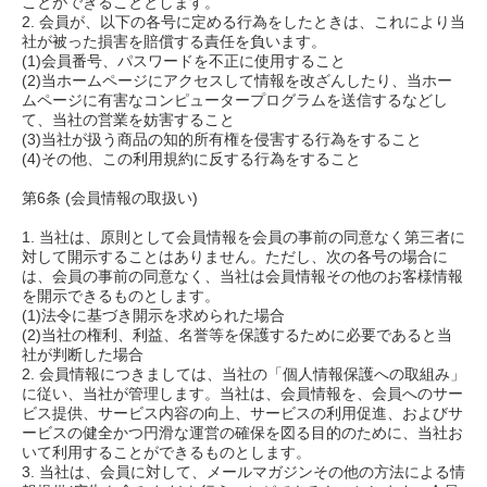
ことができることとします。
2. 会員が、以下の各号に定める行為をしたときは、これにより当
社が被った損害を賠償する責任を負います。
(1)会員番号、パスワードを不正に使用すること
(2)当ホームページにアクセスして情報を改ざんしたり、当ホー
ムページに有害なコンピュータープログラムを送信するなどし
て、当社の営業を妨害すること
(3)当社が扱う商品の知的所有権を侵害する行為をすること
(4)その他、この利用規約に反する行為をすること
第6条 (会員情報の取扱い)
1. 当社は、原則として会員情報を会員の事前の同意なく第三者に
対して開示することはありません。ただし、次の各号の場合に
は、会員の事前の同意なく、当社は会員情報その他のお客様情報
を開示できるものとします。
(1)法令に基づき開示を求められた場合
(2)当社の権利、利益、名誉等を保護するために必要であると当
社が判断した場合
2. 会員情報につきましては、当社の「個人情報保護への取組み」
に従い、当社が管理します。当社は、会員情報を、会員へのサー
ビス提供、サービス内容の向上、サービスの利用促進、およびサ
ービスの健全かつ円滑な運営の確保を図る目的のために、当社お
いて利用することができるものとします。
3. 当社は、会員に対して、メールマガジンその他の方法による情