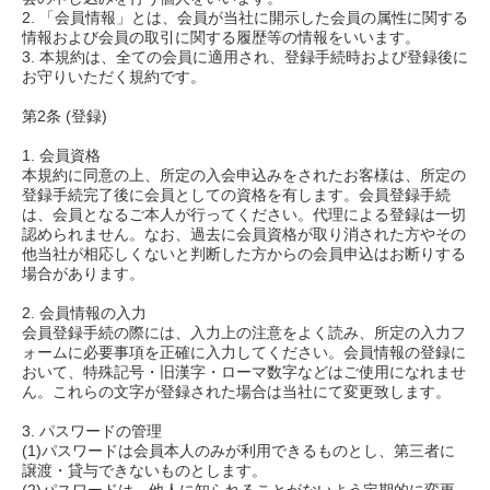
2. 「会員情報」とは、会員が当社に開示した会員の属性に関する
情報および会員の取引に関する履歴等の情報をいいます。
3. 本規約は、全ての会員に適用され、登録手続時および登録後に
お守りいただく規約です。
第2条 (登録)
1. 会員資格
本規約に同意の上、所定の入会申込みをされたお客様は、所定の
登録手続完了後に会員としての資格を有します。会員登録手続
は、会員となるご本人が行ってください。代理による登録は一切
認められません。なお、過去に会員資格が取り消された方やその
他当社が相応しくないと判断した方からの会員申込はお断りする
場合があります。
2. 会員情報の入力
会員登録手続の際には、入力上の注意をよく読み、所定の入力フ
ォームに必要事項を正確に入力してください。会員情報の登録に
おいて、特殊記号・旧漢字・ローマ数字などはご使用になれませ
ん。これらの文字が登録された場合は当社にて変更致します。
3. パスワードの管理
(1)パスワードは会員本人のみが利用できるものとし、第三者に
譲渡・貸与できないものとします。