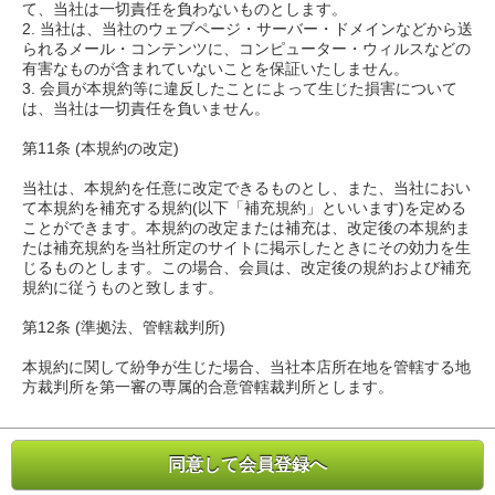
て、当社は一切責任を負わないものとします。
2. 当社は、当社のウェブページ・サーバー・ドメインなどから送
られるメール・コンテンツに、コンピューター・ウィルスなどの
有害なものが含まれていないことを保証いたしません。
3. 会員が本規約等に違反したことによって生じた損害について
は、当社は一切責任を負いません。
第11条 (本規約の改定)
当社は、本規約を任意に改定できるものとし、また、当社におい
て本規約を補充する規約(以下「補充規約」といいます)を定める
ことができます。本規約の改定または補充は、改定後の本規約ま
たは補充規約を当社所定のサイトに掲示したときにその効力を生
じるものとします。この場合、会員は、改定後の規約および補充
規約に従うものと致します。
第12条 (準拠法、管轄裁判所)
本規約に関して紛争が生じた場合、当社本店所在地を管轄する地
方裁判所を第一審の専属的合意管轄裁判所とします。
同意して会員登録へ