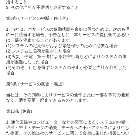
用すること
9. その他当社が不適切と判断すること
第8条 (サービスの中断・停止等)
1. 当社は、本サービスの稼動状態を良好に保つために、次の各号
の一に該当する場合、予告なしに、本サービスの提供全てあるい
は一部を停止することがあります。
(1)システムの定期保守および緊急保守のために必要な場合
(2)システムに負荷が集中した場合
(3)火災、停電、第三者による妨害行為などによりシステムの運
用が困難になった場合
(4)その他、止むを得ずシステムの停止が必要と当社が判断した
場合
第9条 (サービスの変更・廃止)
当社は、その判断によりサービスの全部または一部を事前の通知
なく、適宜変更・廃止できるものとします。
第10条 (免責)
1. 通信回線やコンピューターなどの障害によるシステムの中断・
遅滞・中止・データの消失、データへの不正アクセスにより生じ
た損害、その他当社のサービスに関して会員に生じた損害につい