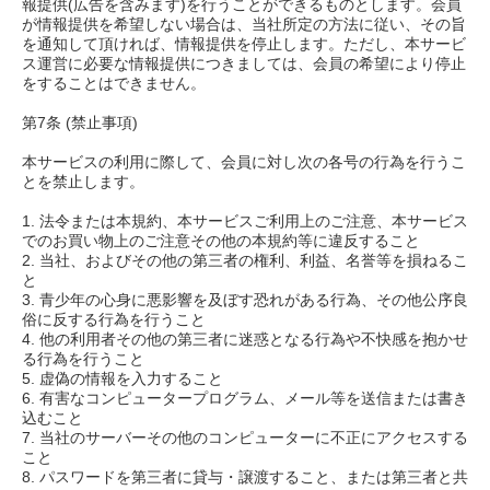
報提供(広告を含みます)を行うことができるものとします。会員
が情報提供を希望しない場合は、当社所定の方法に従い、その旨
を通知して頂ければ、情報提供を停止します。ただし、本サービ
ス運営に必要な情報提供につきましては、会員の希望により停止
をすることはできません。
第7条 (禁止事項)
本サービスの利用に際して、会員に対し次の各号の行為を行うこ
とを禁止します。
1. 法令または本規約、本サービスご利用上のご注意、本サービス
でのお買い物上のご注意その他の本規約等に違反すること
2. 当社、およびその他の第三者の権利、利益、名誉等を損ねるこ
と
3. 青少年の心身に悪影響を及ぼす恐れがある行為、その他公序良
俗に反する行為を行うこと
4. 他の利用者その他の第三者に迷惑となる行為や不快感を抱かせ
る行為を行うこと
5. 虚偽の情報を入力すること
6. 有害なコンピュータープログラム、メール等を送信または書き
込むこと
7. 当社のサーバーその他のコンピューターに不正にアクセスする
こと
8. パスワードを第三者に貸与・譲渡すること、または第三者と共