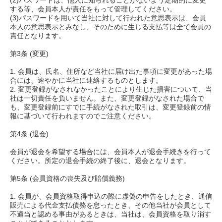
(2)パスワードは、他人に知られることがないよう定期的に変更
する等、会員本人が責任をもって管理してください。
(3)パスワードを用いて当社に対して行われた意思表示は、会員
本人の意思表示とみなし、そのために生じる支払等は全て会員の
責任となります。
第3条 (変更)
1. 会員は、氏名、住所など当社に届け出た事項に変更があった場
合には、速やかに当社に連絡するものとします。
2. 変更登録がなされなかったことにより生じた損害について、当
社は一切責任を負いません。また、変更登録がなされた場合で
も、変更登録前にすでに手続がなされた取引は、変更登録前の情
報に基づいて行われますのでご注意ください。
第4条 (退会)
会員が退会を希望する場合には、会員本人が退会手続きを行って
ください。所定の退会手続の終了後に、退会となります。
第5条 (会員資格の喪失及び賠償義務)
1. 会員が、会員資格取得申込の際に虚偽の申告をしたとき、通信
販売による代金支払債務を怠ったとき、その他当社が会員として
不適当と認める事由があるときは、当社は、会員資格を取り消す